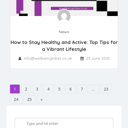
News
How to Stay Healthy and Active: Top Tips for
a Vibrant Lifestyle
info@wellbeingtribez.co.uk
23 June 2025
1
2
3
4
5
6
7
…
23
24
25
»